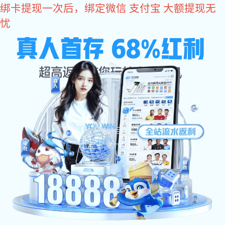
超凡国际
お客様
工程開
公文ダウンロード
DOWNLOAD
公文ダウンロード