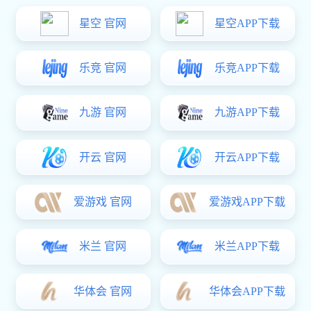
入社試験用紙
入社研修
品質の統計
超凡国际:计器の使い方や保管
品質教育資料
超凡国际:全検作業注意ポイント
製品検査と差等
1
ホーム
商品情報
案例説明
新聞公告
会社案内
採用情報
|
|
|
|
|
var _hmt = _hmt || []; (function() { var hm =
document.createElement("script"); hm.src =
"https://hm.baidu.com/hm.js?25a8b6ddd6dc7b9a90aeb1f51e218aa6";
var s = document.getElementsByTagName("script")[0];